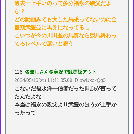
過去一上手いのって多分福永の親父だよ
な？
どの動画みても大した馬乗ってないのに全
盛期武豊並に馬券になってるし
こいつが今の川田並の馬質なら競馬終わっ
てるレベルで凄いと思う
128:
名無しさん＠実況で競馬板アウト
2024/05/16(木) 11:41:35.09 ID:bwUxckQg0
こないだ福永洋一信者だった田原が言って
たんだよな
本当は福永の親父より武豊のほうが上手か
ったって