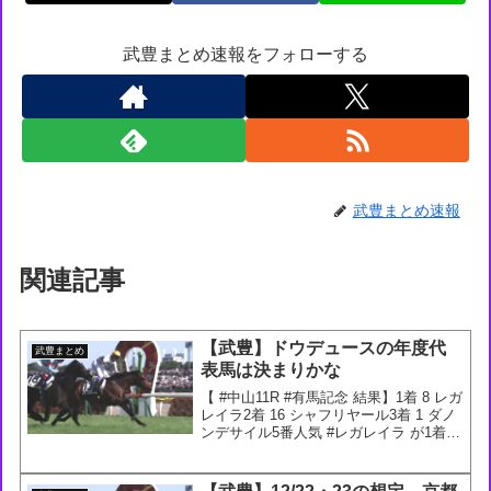
武豊まとめ速報をフォローする
武豊まとめ速報
関連記事
【武豊】ドウデュースの年度代
武豊まとめ
表馬は決まりかな
【 #中山11R #有馬記念 結果】1着 8 レガ
レイラ2着 16 シャフリヤール3着 1 ダノ
ンデサイル5番人気 #レガレイラ が1着！
20年クロノジェネシス以来、4年ぶりに
牝馬がグランプリを制覇しました！ま
た、3歳牝馬による有馬記念制...