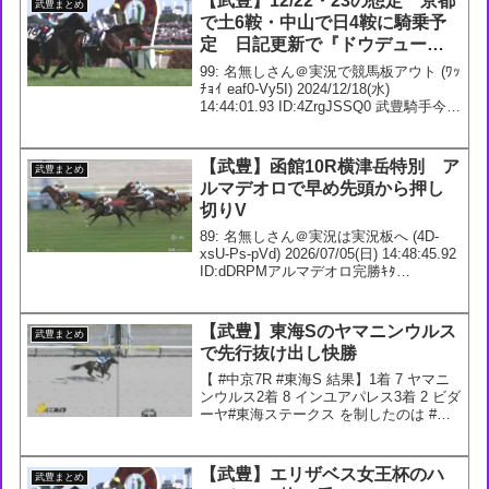
【武豊】12/22・23の想定 京都
武豊まとめ
で土6鞍・中山で日4鞍に騎乗予
定 日記更新で『ドウデュース
自身は文句なしの状態。もう次
99: 名無しさん＠実況で競馬板アウト (ﾜｯ
はないので、悔いのない走りで
ﾁｮｲ eaf0-Vy5I) 2024/12/18(水)
14:44:01.93 ID:4ZrgJSSQ0 武豊騎手今週
締めくくりたいです』
の想定 12/21 7回 京都7日 1R 2歳未勝
利 ダ1800m 2R ...
【武豊】函館10R横津岳特別 ア
武豊まとめ
ルマデオロで早め先頭から押し
切りV
89: 名無しさん＠実況は実況板へ (4D-
xsU-Ps-pVd) 2026/07/05(日) 14:48:45.92
ID:dDRPMアルマデオロ完勝ｷﾀ
━━━━(ﾟ∀ﾟ)━━━━!!通算5000勝まで
あと2つ函館10R・横津岳特別は、武...
【武豊】東海Sのヤマニンウルス
武豊まとめ
で先行抜け出し快勝
【 #中京7R #東海S 結果】1着 7 ヤマニ
ンウルス2着 8 インユアパレス3着 2 ビダ
ーヤ#東海ステークス を制したのは #ヤ
マニンウルス ！鞍上の武豊騎手は同馬を
1年ぶりの勝利に導きました！
pic.twitter.com/CJm...
【武豊】エリザベス女王杯のハ
武豊まとめ