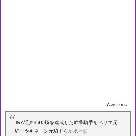
2024.05.17
JRA通算4500勝を達成した武豊騎手をペリエ元
騎手やキネーン元騎手らが祝福㊗️