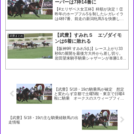
ーパーは7枠14番に
【#エリザベス女王杯】枠順が決定！👏
昨年のホープフルSを制したレガレイラ
は4枠7番、前走の新潟牝馬Sを快勝した
ホールネスは1枠1番、一昨年の秋華賞馬
スタニングローズは6枠11番となりまし
た。 pic.twitter.com/rurhoKQ...
【武豊】すみれＳ エゾダイモ
武豊まとめ
ンは6着に敗れる
【阪神9R すみれS(L)】レース上がり33
秒8の展開を最後方大外から差し切り。
岩田望来騎手騎乗シャザーンが単勝1.8倍
の人気に応え連勝。父ロードカナロア、
母はエリザベス女王杯覇者クイーンズリ
ング、セレクトセール2億4200万円(税込)
の高...
【武豊】5/18・19の騎乗馬が確定 想定
と変わらず京都で土曜5鞍・東京で日曜4
鞍に騎乗 オークスのスウィープフィー
トは7枠13番に
【武豊】5/18・19の主な騎乗経験馬の出
走情報