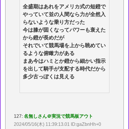
全盛期はあれをアメリカ式の短鐙で
やっていて並の人間なら力が全然入
らないような乗り方だった
今は膝が固くなってパワーも衰えた
から鐙が長めだが
それでいて競馬場を上から眺めてい
るような俯瞰力がある
まあ今はハミとか鐙から細かい指示
を出して騎手が支配する時代だから
多少古っぽくは見える
127:
名無しさん＠実況で競馬板アウト
2024/05/16(木) 11:39:13.01 ID:gaZbnHh+0