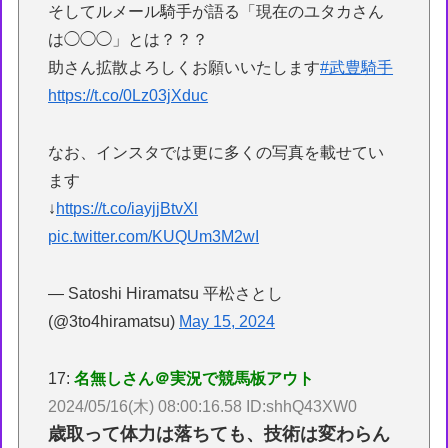
そしてルメール騎手が語る「現在のユタカさん
は◯◯◯」とは？？？
助さん拡散よろしくお願いいたします
#武豊騎手
https://t.co/0Lz03jXduc
なお、インスタでは更に多くの写真を載せてい
ます
↓
https://t.co/iayjjBtvXl
pic.twitter.com/KUQUm3M2wI
— Satoshi Hiramatsu 平松さとし
(@3to4hiramatsu)
May 15, 2024
17:
名無しさん＠実況で競馬板アウト
2024/05/16(木) 08:00:16.58 ID:shhQ43XW0
歳取って体力は落ちても、技術は変わらん