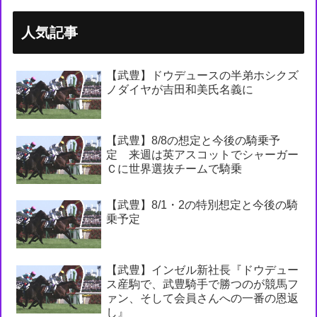
人気記事
【武豊】ドウデュースの半弟ホシクズ
ノダイヤが吉田和美氏名義に
【武豊】8/8の想定と今後の騎乗予
定 来週は英アスコットでシャーガー
Ｃに世界選抜チームで騎乗
【武豊】8/1・2の特別想定と今後の騎
乗予定
【武豊】インゼル新社長『ドウデュー
ス産駒で、武豊騎手で勝つのが競馬フ
ァン、そして会員さんへの一番の恩返
し』