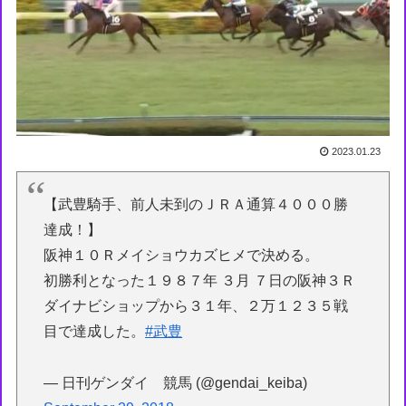
2023.01.23
【武豊騎手、前人未到のＪＲＡ通算４０００勝
達成！】
阪神１０Ｒメイショウカズヒメで決める。
初勝利となった１９８７年 ３月 ７日の阪神３Ｒ
ダイナビショップから３１年、２万１２３５戦
目で達成した。
#武豊
— 日刊ゲンダイ 競馬 (@gendai_keiba)