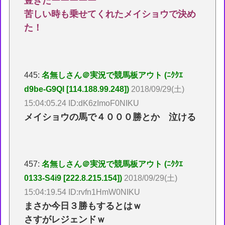
豊きたーーーーー
苦しい時も乗せてくれたメイショウで決め
た！
445:
名無しさん＠実況で競馬板アウト (ﾆｸｸｴ
d9be-G9Ql [114.188.99.248])
2018/09/29(土)
15:04:05.24 ID:dK6zImoF0NIKU
メイショウの馬で４０００勝とか 泣ける
457:
名無しさん＠実況で競馬板アウト (ﾆｸｸｴ
0133-S4i9 [222.8.215.154])
2018/09/29(土)
15:04:19.54 ID:rvfn1HmW0NIKU
まさか今日３勝もするとはｗ
さすがレジェンドｗ