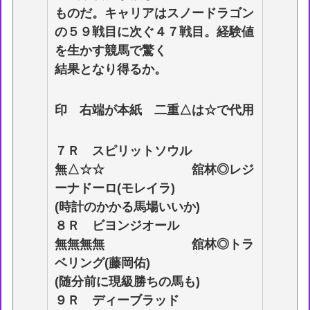
ものだ。キャリアはスノードラゴン
の５９戦目に次ぐ４７戦目。経験値
を生かす競馬で驚く
結果となり得るか。
印 右端が本紙 二重△は☆で代用
７Ｒ スピリットソウル
無△☆☆ 舘林◎レジ
ーナドーロ(モレイラ)
(時計のかかる馬場いいか)
８Ｒ ビヨンジオール
無無無無 舘林◎トラ
ベリング(藤岡佑)
(随分前に現級勝ちの馬も)
９Ｒ ディーブラッド