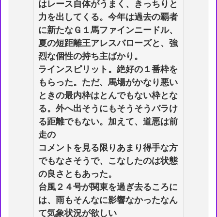
はレース自体がうまく、きっちりと
力を出してくる。今年は過去の覇者
に新たなＧ１馬ファインニードル、
夏の短距離王アレスバローズと、強
烈な個性の持ち主ばかり。
ラインスピリット。絶好の１番枠を
もらった。ただ、馬場がかなり悪い
ときの最内枠はとんでもない枠とな
る。外へ出そうにもそうそうバラけ
る距離でもない。加えて、道悪は前
走の
コメントを見る限りあまり得手な方
でもなさそうで、こなしたのは状態
の良さともあった。
台風２４号が関東を過ぎ去るころに
は、雨もそんなに影響なかったなん
て気象状況が欲しい