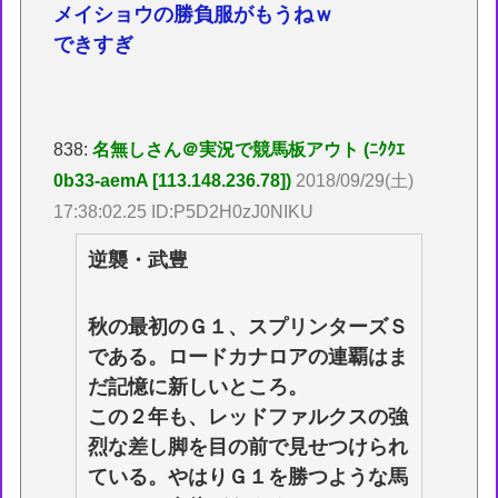
メイショウの勝負服がもうねｗ
できすぎ
838:
名無しさん＠実況で競馬板アウト (ﾆｸｸｴ
0b33-aemA [113.148.236.78])
2018/09/29(土)
17:38:02.25 ID:P5D2H0zJ0NIKU
逆襲・武豊
秋の最初のＧ１、スプリンターズＳ
である。ロードカナロアの連覇はま
だ記憶に新しいところ。
この２年も、レッドファルクスの強
烈な差し脚を目の前で見せつけられ
ている。やはりＧ１を勝つような馬