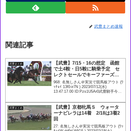
武豊まとめ速報
関連記事
【武豊】7/15・16の想定 函館
武豊まとめ
で土4鞍・日5鞍に騎乗予定 セ
レクトセールでキーファーズは
ＫＹカンパニーとして3頭落札し
968: 名無しさん＠実況で競馬板アウト (ﾜ
ていたか
ｯﾁｮｲ 13f0-ir7N ) 2023/07/12(水)
13:47:17.00 ID:Pzs1U5Ar0武豊騎手今週
の想定7/15 2回 函館5日1R 2歳未勝利
芝1800m2R 3歳未...
【武豊】京都牝馬Ｓ ウォータ
武豊まとめ
ーナビレラは14着 2/18は3着2
回
27: 名無しさん＠実況で競馬板アウト (ﾜｯ
ﾁｮｲW dd9d-WIG5 ) 2023/02/18(土)