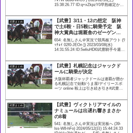
15:38:26.77 ID:q+xZkpzY0早熟確定か29:
名無しさん＠実況で競馬板アウト (ﾜｯﾁｮｲ
W a689-hpCc...
【武豊】3/11・12の想定 阪神
武豊まとめ
で土6鞍・日5鞍に騎乗予定 阪
神大賞典は堀厩舎のゼーゲンに
騎乗へ
654: 名無しさん＠実況で競馬板アウト (ﾜ
ｯﾁｮｲ 02f0-JEOn ]) 2023/03/08(水)
14:31:55.24 ID:5wliuHDl0武豊騎手今週の
想定3/11 1回 阪神9日1R 3歳未勝利
【牝】 ダ1200m2R...
【武豊】札幌記念はジャックド
武豊まとめ
ールに騎乗が決定
大阪杯覇者ジャックドールは連覇が懸か
る札幌記念で始動/うま屋/デイリースポ
ーツ online 鞍上は引き続き引き#武豊騎
手#デイリースポーツ#うま屋ギガ盛り#
ジャックドール#札幌記念— うま屋（デ
イリースポーツ競馬担当）
【武豊】ヴィクトリアマイルの
武豊まとめ
(@Umaya_D...
ナミュールは出遅れ響きまさか
の8着
541: 名無しさん＠実況は実況板へ (39-
lss-W8-hFo) 2024/05/12(日) 15:44:24.33