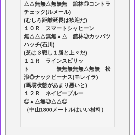
△△無無△無無無 舘林◎コントラ
チェック(ルメール)
(むしろ距離延長は歓迎だ)
１０Ｒ スマートシャヒーン
無△△△無無▲△ 舘林◎カッパツ
ハッチ(石川)
(芝は３戦し１勝と上々だ)
１１Ｒ ラインスピリッ
ト 無無無無無△無無 松
浪◎ナックビーナス(モレイラ)
(馬場状態があまり悪いと)
１２Ｒ ネイビーブルー
◎▲△無◎△△◎
（中山1800メートルはいい材料）