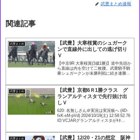
武豊まとめ速報
関連記事
【武豊】大寒桜賞のシュガーク
武豊まとめ
ンで直線外に出しての逃げ切り
Ｖ
【中京9R 大寒桜賞(3歳1勝)】道中先頭か
ら直線は内を空けて二枚腰。武豊騎手騎
乗シュガークンが未勝利戦に続き連勝。
父ドゥラメンテ、半兄にキタサンブラッ
クなど。馬名意味は母名の一部＋時(フィ
ンランド語)— netkeiba (@netkei...
【武豊】京都6Ｒ1勝クラス グ
武豊まとめ
ランアルティスタで先行抜け出
しＶ
620: 名無しさん＠実況は実況板へ (4D-
fxK-sM-pVd) 2024/10/19(土) 12:58:52.76
ID:VCJARグランアルティスタがｷﾀ
━━━━(ﾟ∀ﾟ)━━━━!!凌いでくれた
ね、馬も頑張った621: 名無しさん...
【武豊】12/20・21の想定 阪神
武豊まとめ