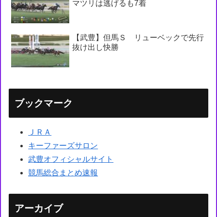
マツリは逃げるも7着
【武豊】但馬Ｓ リューベックで先行
抜け出し快勝
ブックマーク
ＪＲＡ
キーファーズサロン
武豊オフィシャルサイト
競馬総合まとめ速報
アーカイブ