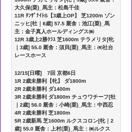
大久保(栗)_馬主：松島千佳
11R ﾀﾝｻﾞﾅｲﾄS【3歳上OP】 芝1200m ゾン
ニッヒ[牡｜6歳] 57.5 厩舎：池江(栗)_馬
主：金子真人ホールディングス㈱
12R 3歳上2勝ｸﾗｽ 芝1600m テラメリタ[牝
｜3歳] 55.0 厩舎：須貝(栗)_馬主：㈲社台
レースホース
12/15[日曜] 7回 京都6日
1R 2歳未勝利【牝】 ダ1800m
2R 2歳未勝利 ダ1400m
3R 2歳未勝利 ダ1800m チュウワチーフ[牡
｜2歳] 56.0 厩舎：小崎(栗)_馬主：中西忍
4R 2歳未勝利 芝1800m
5R 2歳新馬 芝1600m ルクスコロン[牝｜2
歳] 55.0 厩舎：上村(栗)_馬主：㈱ルクス