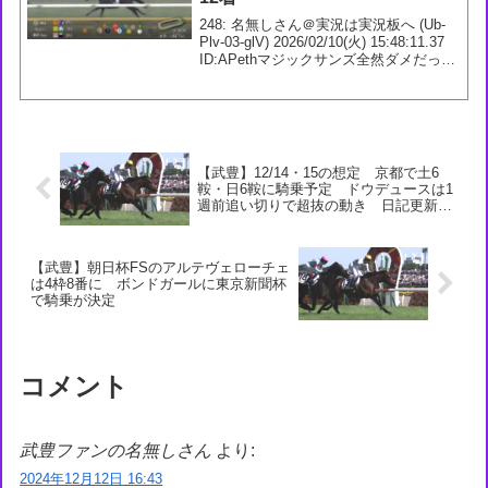
248: 名無しさん＠実況は実況板へ (Ub-
Plv-03-glV) 2026/02/10(火) 15:48:11.37
ID:APethマジックサンズ全然ダメだった
なぁ253: 名無しさん＠実況は実況板へ
(4D-xsU-ut-pVd) ...
【武豊】12/14・15の想定 京都で土6
鞍・日6鞍に騎乗予定 ドウデュースは1
週前追い切りで超抜の動き 日記更新で
アルテヴェローチェは『当日、集中でき
ているかどうかがカギになりそうです』
【武豊】朝日杯FSのアルテヴェローチェ
は4枠8番に ボンドガールに東京新聞杯
で騎乗が決定
コメント
武豊ファンの名無しさん
より:
2024年12月12日 16:43