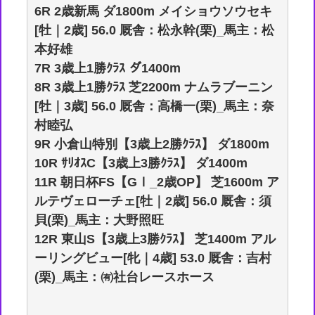
6R 2歳新馬 ダ1800m メイショウソウセキ
[牡｜2歳] 56.0 厩舎：松永幹(栗)_馬主：松
本好雄
7R 3歳上1勝ｸﾗｽ ダ1400m
8R 3歳上1勝ｸﾗｽ 芝2200m ナムラブーニン
[牡｜3歳] 56.0 厩舎：高橋一(栗)_馬主：奈
村睦弘
9R 小倉山特別【3歳上2勝ｸﾗｽ】 ダ1800m
10R ｻﾘｵｽC【3歳上3勝ｸﾗｽ】 ダ1400m
11R 朝日杯FS【GⅠ_2歳OP】 芝1600m ア
ルテヴェローチェ[牡｜2歳] 56.0 厩舎：須
貝(栗)_馬主：大野照旺
12R 東山S【3歳上3勝ｸﾗｽ】 芝1400m アル
ーリングビュー[牝｜4歳] 53.0 厩舎：吉村
(栗)_馬主：㈲社台レースホース