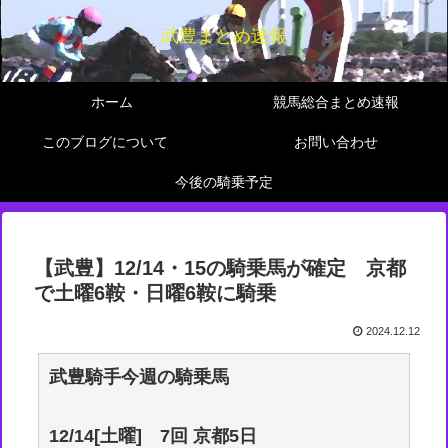
武豊まとめ速報
ホーム
競馬総合まとめ速報
このブログについて
お問い合わせ
今後の騎乗予定
【武豊】12/14・15の騎乗馬が確定 京都
で土曜6鞍・日曜6鞍に騎乗
2024.12.12
武豊騎手今週の騎乗馬
12/14[土曜] 7回 京都5日