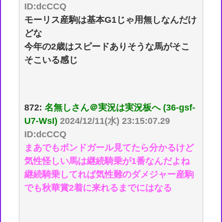
ID:dcCCQ
モーリス産駒は基本G1じゃ用無しなんだけ
どな
今年の2歳はスピードありそうな馬がそこ
そこいる感じ
872:
名無しさん＠実況は実況板へ (36-gsf-
U7-WsI)
2024/12/11(水) 23:15:07.29
ID:dcCCQ
まあでもボンドガール見てたら分かるけど
気性怪しい馬は継続騎乗が1番なんだよね
継続騎乗してれば気性難のダメジャー産駒
でも秋華賞2着に来れるまでにはなる