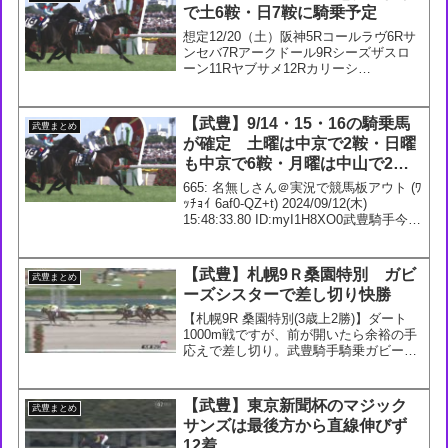
で土6鞍・日7鞍に騎乗予定
想定12/20（土）阪神5Rコールラヴ6Rサ
ンセバ7Rアークドール9Rシーズザスロ
ーン11Rヤブサメ12Rカリーシ
12/21（日）阪神2Rレッドレベンディス
3Rルクスキャンディ5Rミーサーク8Rデ
ルアヴァー9Rヒルノドゴール10Rハビレ
【武豊】9/14・15・16の騎乗馬
武豊まとめ
12...
が確定 土曜は中京で2鞍・日曜
も中京で6鞍・月曜は中山で2鞍
に騎乗
665: 名無しさん＠実況で競馬板アウト (ﾜ
ｯﾁｮｲ 6af0-QZ+t) 2024/09/12(木)
15:48:33.80 ID:myI1H8XO0武豊騎手今週
の騎乗馬9/14 3回 中京3日3R 2歳未勝利
【牝】 芝1600m イン...
【武豊】札幌9Ｒ桑園特別 ガビ
武豊まとめ
ーズシスターで差し切り快勝
【札幌9R 桑園特別(3歳上2勝)】ダート
1000m戦ですが、前が開いたら余裕の手
応えで差し切り。武豊騎手騎乗ガビーズ
シスターが人気に応えV。父アポロキン
グダム、祖母は函館3歳S覇者エンゼルカ
ロという血統。今年開業の森一誠厩舎は
【武豊】東京新聞杯のマジック
武豊まとめ
特別戦初勝利...
サンズは最後方から直線伸びず
12着