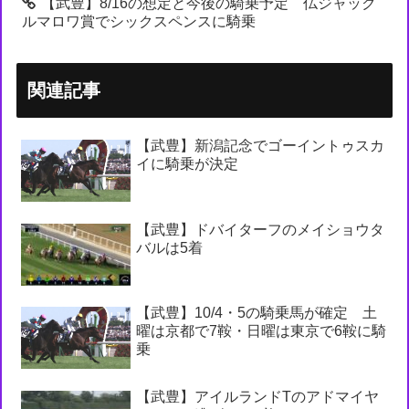
【武豊】8/16の想定と今後の騎乗予定 仏ジャック
ルマロワ賞でシックスペンスに騎乗
関連記事
【武豊】新潟記念でゴーイントゥスカ
イに騎乗が決定
【武豊】ドバイターフのメイショウタ
バルは5着
【武豊】10/4・5の騎乗馬が確定 土
曜は京都で7鞍・日曜は東京で6鞍に騎
乗
【武豊】アイルランドTのアドマイヤ