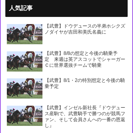
人気記事
【武豊】ドウデュースの半弟ホシクズ
ノダイヤが吉田和美氏名義に
【武豊】8/8の想定と今後の騎乗予
定 来週は英アスコットでシャーガー
Ｃに世界選抜チームで騎乗
【武豊】8/1・2の特別想定と今後の騎
乗予定
【武豊】インゼル新社長『ドウデュー
ス産駒で、武豊騎手で勝つのが競馬フ
ァン、そして会員さんへの一番の恩返
し』