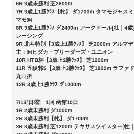
6R 3歳未勝利 芝2600m
7R 3歳上1勝ｸﾗｽ【牝】 ダ1700m タマモジャスミ
マモ㈱
8R 3歳上1勝ｸﾗｽ ダ2400m アークドール[牡｜4
レーシング
9R 北斗特別【3歳上1勝ｸﾗｽ】 芝2000m アルマデ
主：㈱ヒダカ・ブリーダーズ・ユニオン
10R HTB杯【3歳上2勝ｸﾗｽ】 芝1200m
11R 五稜郭S【3歳上3勝ｸﾗｽ】 芝1800m ラファド
丸山担
12R 3歳上1勝ｸﾗｽ ダ1000m
7/13[日曜] 1回 函館10日
1R 2歳未勝利 ダ1000m
2R 3歳未勝利【牝】 ダ1700m
3R 3歳未勝利 芝1200m テキサスツイスター[牡｜3