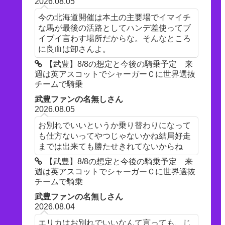
2026.08.05
今の北海道開催は本土の主要場でイマイチ
な馬が最後の活路としてハンデ差使ってブ
イブイ言わす場所だからな。そんなところ
に良血は卸さんよ。
【武豊】8/8の想定と今後の騎乗予定 来
週は英アスコットでシャーガーＣに世界選抜
チームで騎乗
武豊ファンの名無しさん
2026.08.05
お別れでいいというか乗り替わりになって
も仕方ないってやつじゃないかね結局好走
までは出来ても勝たせきれてないからね
【武豊】8/8の想定と今後の騎乗予定 来
週は英アスコットでシャーガーＣに世界選抜
チームで騎乗
武豊ファンの名無しさん
2026.08.04
エリカはお別れでいいなんて言っても、じ