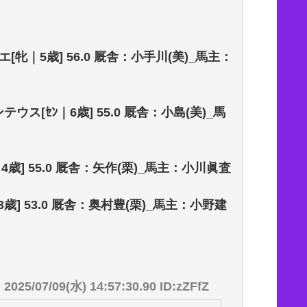
エ[牝｜5歳] 56.0 厩舎：小手川(美)_馬主：
テウス[ｾﾝ｜6歳] 55.0 厩舎：小島(美)_馬
4歳] 55.0 厩舎：矢作(栗)_馬主：小川眞査
｜3歳] 53.0 厩舎：奥村豊(栗)_馬主：小野建
)
2025/07/09(水) 14:57:30.90 ID:zZFfZ