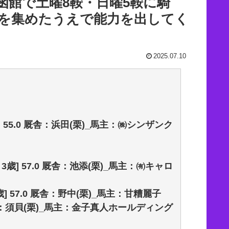
 函館で土曜8鞍・日曜5鞍に騎
を集めたうえで能力を出してく
2025.07.10
] 55.0 厩舎：浜田(栗)_馬主：㈱シンザンク
3歳] 57.0 厩舎：池添(栗)_馬主：㈲キャロ
] 57.0 厩舎：野中(栗)_馬主：甘糟麗子
0 厩舎：須貝(栗)_馬主：金子真人ホールディング