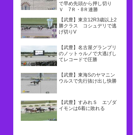
で早め先頭から押し切り
Ｖ 7Ｒ・8Ｒ連勝
【武豊】東京12R3歳以上2
勝クラス コシュデリで逃
げ切りV
【武豊】名古屋グランプリ
のノットゥルノで大逃げし
てレコードで圧勝
【武豊】東海Sのヤマニン
ウルスで先行抜け出し快勝
【武豊】すみれＳ エゾダ
イモンは6着に敗れる