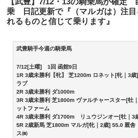
【武豊】7/12・13の騎乗馬が確定
乗 日記更新で『（マルガは）注目
れるものと信じて乗ります』
武豊騎手今週の騎乗馬
7/12[土曜] 1回 函館9日
1R 3歳未勝利【牝】 芝1200m ロネット[牝｜3歳
ラブ
2R 3歳未勝利 ダ1000m
3R 3歳未勝利 芝1800m ヴァルチャースター[牡｜
ットファーム
4R 3歳未勝利 ダ1700m リュウジンオー[牡｜3歳
5R 2歳新馬 芝1800m マルガ[牝｜2歳] 55.
ス㈱