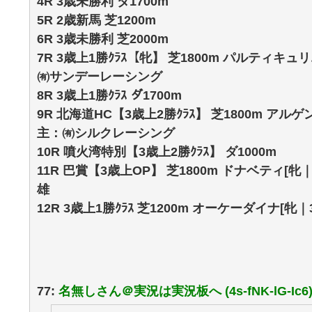
4R 3歳未勝利 ダ1700m
5R 2歳新馬 芝1200m
6R 3歳未勝利 芝2000m
7R 3歳上1勝ｸﾗｽ【牝】 芝1800m パルティキュリ
㈲サンデーレーシング
8R 3歳上1勝ｸﾗｽ ダ1700m
9R 北海道HC【3歳上2勝ｸﾗｽ】 芝1800m アルゲン
主：㈲シルクレーシング
10R 噴火湾特別【3歳上2勝ｸﾗｽ】 ダ1000m
11R 巴賞【3歳上OP】 芝1800m ドナベティ[牝｜
雄
12R 3歳上1勝ｸﾗｽ 芝1200m オーケーダイナ[牝
77:
名無しさん＠実況は実況板へ (4s-fNK-lG-Ic6