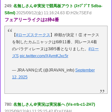
249:
名無しさん＠実況で競馬板アウト (ｽｯﾌﾟﾌﾟT Sdba-
S8ml)
2025/09/12(金) 11:16:24.63 ID:H2Ic7SEFd
フェアリーライクは2枠4番
【
#ローズステークス
】枠順が決定！👏 オークス
を制したカムニャックは6枠11番、同レース4着
のパラディレーヌは3枠5番となりました。
#ロー
ズS
pic.twitter.com/X4vmKJxc5r
— JRA-VAN公式 (@JRAVAN_info)
September
12, 2025
780:
名無しさん＠実況は実況板へ (Vs-rrb-c1-2H7)
2025/09/12(金) 11:25:15.42 ID:p1YAH