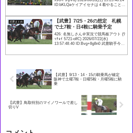
ID:bKLQaケイアイセナは４着やることは
やったから仕方ないか194: 名無しさん＠
実況は実況板へ (4D-wd5-...
【武豊】7/25・26の想定 札幌
武豊まとめ
で土7鞍・日4鞍に騎乗予定
426: 名無しさん＠実況で競馬板アウト (ﾜ
ｯﾁｮｲ 5721-olfC) 2026/07/22(水)
13:57:48.40 ID:Bvg+8g8n0 武豊騎手今週
の想定 7/25 1回 札幌1日 1R 3歳未勝利
ダ1000m 2R ...
【武豊】9/13・14・15の騎乗馬が確定
阪神で土曜7鞍・日曜5鞍・月曜5鞍に騎
乗
【武豊】鳥取特別のマイノワールで差し
切りV
コメント