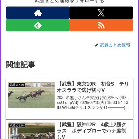
武豊まとめ速報をフォローする
武豊まとめ速報
関連記事
【武豊】東京10R 初音S テリ
武豊まとめ
オスララで逃げ切りV
203: 名無しさん＠実況は実況板へ (4D-
xsU-ut-pVd) 2026/02/10(火) 15:03:54.13
ID:WHa9dテリオスララがｷﾀ━━━━(ﾟ
∀ﾟ)━━━━!!これは見事だわ204: 名無し
さん＠実況は実況板へ (...
【武豊】阪神12R 4歳上2勝ク
武豊まとめ
ラス ボディブローでハナ差制
しV