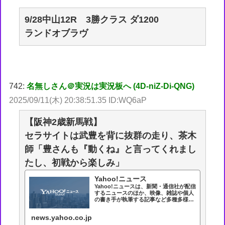
9/28中山12R 3勝クラス ダ1200
ランドオブラヴ
742:
名無しさん＠実況は実況板へ (4D-niZ-Di-QNG)
2025/09/11(木) 20:38:51.35 ID:WQ6aP
【阪神2歳新馬戦】
セラサイトは武豊を背に抜群の走り、茶木
師「豊さんも『動くね』と言ってくれまし
たし、初戦から楽しみ」
Yahoo!ニュース
Yahoo!ニュースは、新聞・通信社が配信
するニュースのほか、映像、雑誌や個人
の書き手が執筆する記事など多種多様な
ニュースを掲載しています。
news.yahoo.co.jp