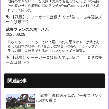
期待のできないような人気薄の馬でも見せ場たっぷりの活躍
その腹いせに粘着質の高いアンチがYouTubeのコメ欄で大暴
れしてて笑った
【武豊】シャーガーＣは個人では5位に 世界選抜チ
ームは最下位
武豊ファンの名無しさん
2026.08.09
武さんもルメールもこういう場に出たら思うがやっぱ腕はあ
るわね日本の騎手=ダメみたいに物言うの多いけどトップク
ラスの騎手は技量で劣るわけじゃないって再認識よ
【武豊】シャーガーＣは個人では5位に 世界選抜チ
ームは最下位
関連記事
【武豊】高松宮記念のソーダズリング
は4枠8番に