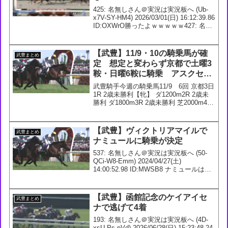
425: 名無しさん＠実況は実況板へ (Ub-
x7V-SY-HM4) 2026/03/01(日) 16:12:39.86
ID:OXWrO勝ったよｗｗｗｗｗ427: 名無
しさん＠実況は実況板へ (36-gsf-kM-
WsI) 2026/03...
【武豊】11/9・10の騎乗馬が確
武豊まとめ
定 想定と変わらず京都で土曜3
鞍・日曜6鞍に騎乗 アスクセク
シーモアとアルマデオロの楽し
武豊騎手今週の騎乗馬11/9 6回 京都3日
みな新馬に騎乗
1R 2歳未勝利【牝】 ダ1200m2R 2歳未
勝利 ダ1800m3R 2歳未勝利 芝2000m4R
2歳新馬 ダ1800m5R 2歳新馬 芝1600m
アスクセクシーモア 56.0 厩舎：福永(...
【武豊】ヴィクトリアマイルで
武豊まとめ
ナミュールに騎乗が決定
537: 名無しさん＠実況は実況板へ (50-
QCi-W8-Emm) 2024/04/27(土)
14:00:52.98 ID:MWSB8 ナミュールは武
豊騎手で5/12 ヴィクトリアマイルへ 【#
ヴィクトリアマイル】ナミュール(牝5)は
武...
【武豊】函館記念のケイアイセ
武豊まとめ
ナで逃げて4着
193: 名無しさん＠実況は実況板へ (4D-
xsU-Ps-pVd) 2026/06/28(日) 15:23:48.24