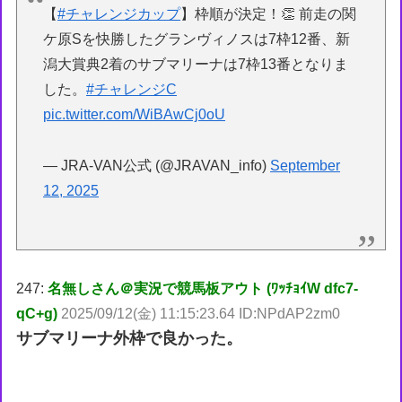
【
#チャレンジカップ
】枠順が決定！👏 前走の関
ケ原Sを快勝したグランヴィノスは7枠12番、新
潟大賞典2着のサブマリーナは7枠13番となりま
した。
#チャレンジC
pic.twitter.com/WiBAwCj0oU
— JRA-VAN公式 (@JRAVAN_info)
September
12, 2025
247:
名無しさん＠実況で競馬板アウト (ﾜｯﾁｮｲW dfc7-
qC+g)
2025/09/12(金) 11:15:23.64 ID:NPdAP2zm0
サブマリーナ外枠で良かった。