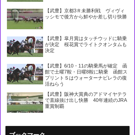
【武豊】京都3Ｒ未勝利戦 ヴィヴィ
ッシモで後方から鮮やか差し切り快勝
【武豊】皐月賞はタッチウッドに騎乗
が決定 桜花賞でライトクオンタムも
決定
【武豊】6/10・11の騎乗馬が確定 函
館で土曜7鞍・日曜8鞍に騎乗 函館ス
プリントＳはウォーターナビレラの復
活ねらう
【武豊】阪神大賞典のアドマイヤテラ
で直線抜け出し快勝 40年連続のJRA
重賞制覇