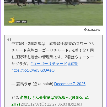
2025.12.07
中京5R・2歳新馬は、武豊騎手騎乗のスワーヴリ
チャード産駒ゴーゴーリチャードが1着！父と同
じ庄野靖志厩舎の管理馬です。2着はウォーター
サグラダ。
#ゴーゴーリチャード
#武豊
https://t.co/Owg3KcQAeO
— 競馬ラボ (@keibalab)
December 7, 2025
742:
名無しさん＠実況は実況板へ (9f-8Kq-c1-
2H7)
2025/12/07(日) 12:27:36.83 ID:r2JgJ