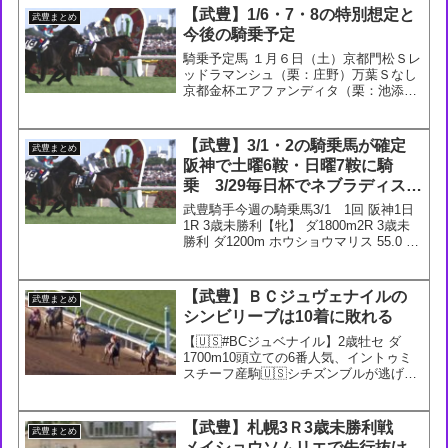
宝ケ池特別のマイシンフォニーに続き連
【武豊】1/6・7・8の特別想定と
武豊まとめ
勝。— ne...
今後の騎乗予定
騎乗予定馬 １月６日（土）京都門松Ｓレ
ッドラマンシュ（栗：庄野）万葉Ｓなし
京都金杯エアファンディタ（栗：池添）
１月７日（日）京都琵琶湖特別なし新春
ＳなしすばるＳスマートフォルス（栗：
吉村）１月８日（月）京都蹴上特別なし
【武豊】3/1・2の騎乗馬が確定
武豊まとめ
寿Ｓなしシンザン記念な...
阪神で土曜6鞍・日曜7鞍に騎
乗 3/29毎日杯でネブラディスク
に騎乗が決定
武豊騎手今週の騎乗馬3/1 1回 阪神1日
1R 3歳未勝利【牝】 ダ1800m2R 3歳未
勝利 ダ1200m ホウショウマリス 55.0 厩
舎：河内(栗)_馬主：芳賀美知子3R 3歳未
勝利 ダ1800m4R 3歳未勝利 ダ1400m5R
3...
【武豊】ＢＣジュヴェナイルの
武豊まとめ
シンビリーブは10着に敗れる
【🇺🇸#BCジュベナイル】2歳牡セ ダ
1700m10頭立ての6番人気、イントゥミ
スチーフ産駒🇺🇸シチズンブルが逃げ切
りV。2着🇺🇸ゲーミングとB.バファート
厩舎のワンツー。M.ガルシア騎手は2016
年BCスプリント(ドレフォン)以来のブリ
【武豊】札幌3Ｒ3歳未勝利戦
武豊まとめ
ー...
メイショウソムリエで先行抜け