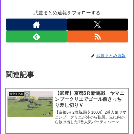
武豊まとめ速報をフォローする
武豊まとめ速報
関連記事
【武豊】京都5Ｒ新馬戦 ヤマニ
武豊まとめ
ンブークリエでゴール前きっち
り差し切りＶ
【京都5R 2歳新馬(芝1800)】2番人気ヤマ
ニンブークリエが外から強襲。先に内か
ら抜け出した1番人気パーティハーンを
ゴール前で差し切り。父はキタサンブラ
ック。武豊騎手×松永幹夫厩舎は、昨日