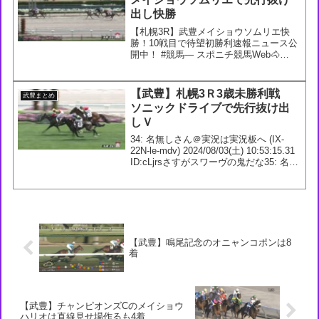
出し快勝
【札幌3R】武豊メイショウソムリエ快
勝！10戦目で待望初勝利速報ニュース公
開中！ #競馬— スポニチ競馬Web🐴
(@sponichikeiba) July 20, 2024301: 名無
しさん＠実況は実況板へ (4D-0QO-gA-
FD3...
【武豊】札幌3Ｒ3歳未勝利戦
武豊まとめ
ソニックドライブで先行抜け出
しＶ
34: 名無しさん＠実況は実況板へ (IX-
22N-le-mdv) 2024/08/03(土) 10:53:15.31
ID:cLjrsさすがスワーヴの鬼だな35: 名無
しさん＠実況は実況板へ (4D-otT-LA-Ion)
2024/08...
【武豊】鳴尾記念のオニャンコポンは8
着
【武豊】チャンピオンズCのメイショウ
ハリオは直線見せ場作るも4着