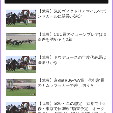
【武豊】5/18ヴィクトリアマイルでボ
ンドガールに騎乗が決定
【武豊】CBC賞のジューンブレアは直
線差を詰めるも2着
【武豊】ドウデュースの年度代表馬は
決まりかな
【武豊】京都9Ｒあやめ賞 代打騎乗
のナムラフッカーで差し切りＶ
【武豊】5/20・21の想定 京都で土6
鞍・東京で日3鞍に騎乗予定 オーク