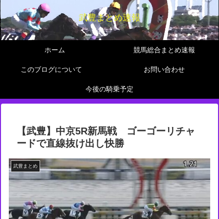
武豊まとめ速報
ホーム
競馬総合まとめ速報
このブログについて
お問い合わせ
今後の騎乗予定
【武豊】中京5R新馬戦 ゴーゴーリチャ
ードで直線抜け出し快勝
武豊まとめ