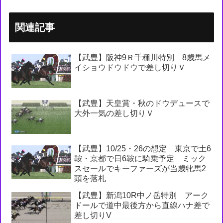
関連記事
【武豊】阪神9Ｒ千種川特別 8歳馬メ
イショウドウドウで差し切りＶ
【武豊】天皇賞・秋のドウデュースで
大外一気の差し切りＶ
【武豊】10/25・26の想定 東京で土6
鞍・京都で日6鞍に騎乗予定 ミック
スセールでキーファーズが当歳牝馬2
頭を落札
【武豊】新潟10R中ノ岳特別 アーク
ドールで道中最後方から直線ハナ差で
差し切りV