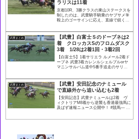
ラリスは11着
京都10R、3勝クラスの東山ステークスを
制したのは、武豊騎手騎乗のヤブサメ🎯
鞍上のゴーサインに応え、直線で鋭く伸
び前をまとめて差し切り。オープン入り
を決めました！
pic.twitter.com/J7Fyv7J09T— JRA-VAN
【武豊】白富士Ｓのドーブネは2
武豊まとめ
公式 ...
着 クロッカスSのフロムダスク
3着 1/28は2着1回・3着2回
【白富士S】1着サリエラ ルメール2着ド
ーブネ 武豊3着カレンルシェルブルorヤ
マニンサルバム道中5番手追走のサリエ
ラが直線ぐいぐい伸びて1着。サトノフ
ラッグは3コーナーで競走中止。#競馬 #
サリエラ — 競馬ラボ (@keibalab) ...
【武豊】安田記念のナミュール
武豊まとめ
で直線外から追い込むも2着
【安田記念】武豊ナミュールは2着 ヴ
ィクトリアM8着から逆襲も香港最強馬に
及ばず速報ニュース公開中！ #競馬— ス
ポニチ競馬Web🐴 (@sponichikeiba)
June 2, 2024140: 名無しさん＠実況は実
況板へ (4D-0...