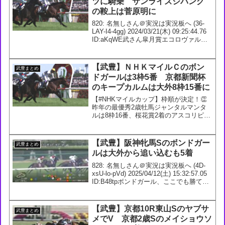
ツに騎乗 サンライズジパング
の鞍上は菅原明に
820: 名無しさん＠実況は実況板へ (36-
LAY-I4-4gg) 2024/03/21(木) 09:25:44.76
ID:aKqWE武さん皐月賞エコロヴァルツ
に乗るらしいサンライズジパングは菅原
822: 名無しさん＠実況は実況板へ (...
【武豊】ＮＨＫマイルＣのボン
武豊まとめ
ドガールは3枠5番 京都新聞杯
のキープカルムは大外8枠15番に
【#NHKマイルカップ】枠順が決定！👏
昨年の最優秀2歳牡馬ジャンタルマンタ
ルは8枠16番、桜花賞2着のアスコリピチ
ェーノは7枠14番、ニュージーランドTで
2着だったボンドガールは3枠5番となり
ました。#NHKマイルC pic.twitte...
【武豊】阪神牝馬Sのボンドガー
武豊まとめ
ルは大外から追い込むも5着
828: 名無しさん＠実況は実況板へ (4D-
xsU-lo-pVd) 2025/04/12(土) 15:32:57.05
ID:B48tpボンドガール、ここでも勝てん
のか…830: 名無しさん＠実況は実況板へ
(50-06y-Yo-4v6)...
【武豊】京都10R東山Sのヤブサ
武豊まとめ
メでV 京都2歳Sのメイショウソ