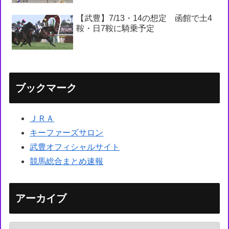
【武豊】7/13・14の想定 函館で土4
鞍・日7鞍に騎乗予定
ブックマーク
ＪＲＡ
キーファーズサロン
武豊オフィシャルサイト
競馬総合まとめ速報
アーカイブ