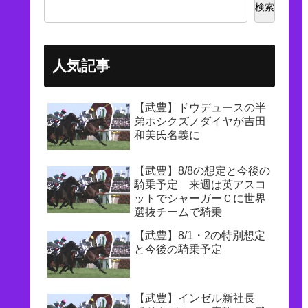
検索
人気記事
【武豊】ドウデュースの半
弟ホシクズノダイヤが吉田
和美氏名義に
【武豊】8/8の想定と今後の
騎乗予定 来週は英アスコ
ットでシャーガーＣに世界
選抜チームで騎乗
【武豊】8/1・2の特別想定
と今後の騎乗予定
【武豊】インゼル新社長