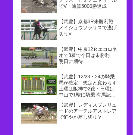
クラス ヒミノエトワール
でV 通算5000勝達成
【武豊】京都3R未勝利戦
メイショウソラリスで逃げ
切りV
【武豊】中京12Ｒエコロネ
オで3着で今日は未勝利
明日に期待
【武豊】12/23・24の騎乗
馬が確定 想定と変わらず
土曜は阪神で2鞍・日曜は
中山で1鞍に騎乗 有馬記念
のドウデュースは3枠5番に
【武豊】レディスプレリュ
ードのアーテルアストレア
で鮮やか差し切りＶ