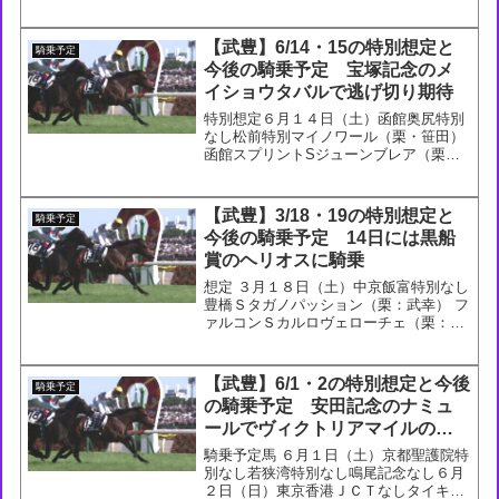
賞ラキエータ（栗：音無）７月２１日
（日）札幌ＨＢＣ賞ナムラローズマリー
（栗：羽月）大倉山特別なししらかばＳ
【武豊】6/14・15の特別想定と
騎乗予定
ゾンニッヒ（栗：池江）今...
今後の騎乗予定 宝塚記念のメ
イショウタバルで逃げ切り期待
特別想定６月１４日（土）函館奥尻特別
なし松前特別マイノワール（栗・笹田）
函館スプリントSジューンブレア（栗・
武英）６月１５日（日）阪神逆瀬川特別
ノボリクレバー（栗・石橋）武庫川特じ
ジュンゴールド（栗・友道）花のみちS
【武豊】3/18・19の特別想定と
騎乗予定
ポルカリズム（栗・中内田...
今後の騎乗予定 14日には黒船
賞のヘリオスに騎乗
想定 ３月１８日（土）中京飯富特別なし
豊橋Ｓタガノパッション（栗：武幸） フ
ァルコンＳカルロヴェローチェ（栗：須
貝） ３月１９日（日）阪神山陽特別なし
鳴門Ｓタイミングナウ（栗：四位） 阪神
大賞典ゼーゲン（美：堀）今後の騎乗予
【武豊】6/1・2の特別想定と今後
騎乗予定
定 今後の騎乗予...
の騎乗予定 安田記念のナミュ
ールでヴィクトリアマイルの雪
辱を期待
騎乗予定馬 ６月１日（土）京都聖護院特
別なし若狭湾特別なし鳴尾記念なし６月
２日（日）東京香港ＪＣＴなしタイキシ