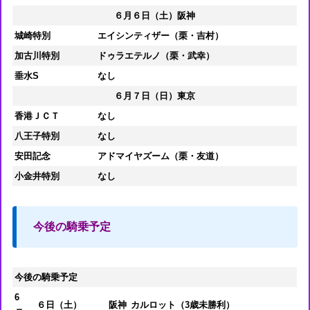
６月６日（土）阪神
城崎特別
エイシンティザー（栗・吉村）
加古川特別
ドゥラエテルノ（栗・武幸）
垂水S
なし
６月７日（日）東京
香港ＪＣＴ
なし
八王子特別
なし
安田記念
アドマイヤズーム（栗・友道）
小金井特別
なし
今後の騎乗予定
今後の騎乗予定
6
６日（土）
阪神
カルロット（3歳未勝利）