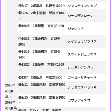
④8/17 2歳新馬 札幌芝1800ｍ
ジャスティンシカゴ
⑤9/26 2歳未勝利 阪神ダ1800
シーズザスローン
ｍ
⑥10/25 2歳新馬 東京ダ1400
ジャレッド
ｍ
⑦10/26 2歳未勝利 京都芝
メイショウソラリス
2000ｍ
⑧11/15 2歳未勝利 京都ダ
スマートジュリアス
1400ｍ
⑨11/23 2歳新馬 京都ダ1800
シュネルアンジュ
ｍ
⑩12/7 2歳新馬 中京芝1400ｍ
ゴーゴーリチャード
⑪1/11 3歳未勝利 京都芝1800
2025年
ナリタエスペランサ
ｍ
の2歳
馬・
⑫2/15 3歳未勝利 京都ダ1800
ガウラディスコ
2026年
ｍ
の3歳馬
⑬3/8 アルメリア賞 阪神芝