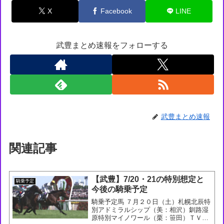
X
Facebook
LINE
武豊まとめ速報をフォローする
武豊まとめ速報
関連記事
【武豊】7/20・21の特別想定と
騎乗予定
今後の騎乗予定
騎乗予定馬 ７月２０日（土）札幌北辰特
別アドミラルシップ（美：相沢）釧路湿
原特別マイノワール（栗：笹田）ＴＶｈ