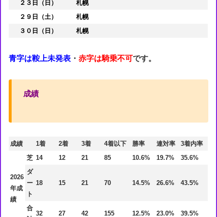
２３日（日）
札幌
２９日（土）
札幌
３０日（日）
札幌
青字は鞍上未発表
・
赤字は騎乗不可
です。
成績
成績
1着
2着
3着
4着以下
勝率
連対率
3着内率
芝
14
12
21
85
10.6%
19.7%
35.6%
ダ
2026
ー
18
15
21
70
14.5%
26.6%
43.5%
年成
ト
績
合
32
27
42
155
12.5%
23.0%
39.5%