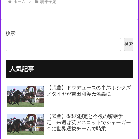
ホーム
騎乗予定
検索
検索
人気記事
【武豊】ドウデュースの半弟ホシクズ
ノダイヤが吉田和美氏名義に
【武豊】8/8の想定と今後の騎乗予
定 来週は英アスコットでシャーガー
Ｃに世界選抜チームで騎乗