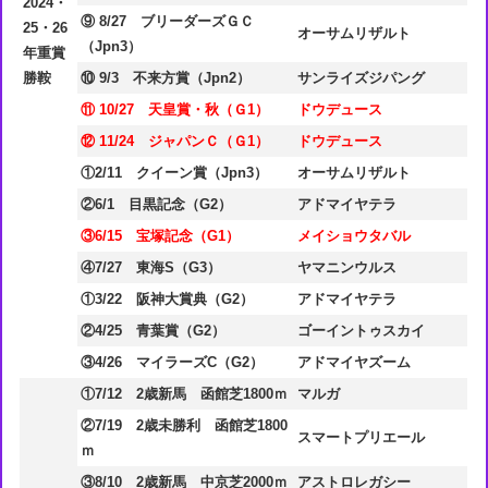
2024・
⑨ 8/27 ブリーダーズＧＣ
25・26
オーサムリザルト
（Jpn3）
年重賞
勝鞍
⑩ 9/3 不来方賞（Jpn2）
サンライズジパング
⑪ 10/27 天皇賞・秋（Ｇ1）
ドウデュース
⑫ 11/24 ジャパンＣ（Ｇ1）
ドウデュース
①2/11 クイーン賞（Jpn3）
オーサムリザルト
②6/1 目黒記念（G2）
アドマイヤテラ
③6/15 宝塚記念（G1）
メイショウタバル
④7/27 東海S（G3）
ヤマニンウルス
①3/22 阪神大賞典（G2）
アドマイヤテラ
②4/25 青葉賞（G2）
ゴーイントゥスカイ
③4/26 マイラーズC（G2）
アドマイヤズーム
①7/12 2歳新馬 函館芝1800ｍ
マルガ
②7/19 2歳未勝利 函館芝1800
スマートプリエール
ｍ
③8/10 2歳新馬 中京芝2000ｍ
アストロレガシー