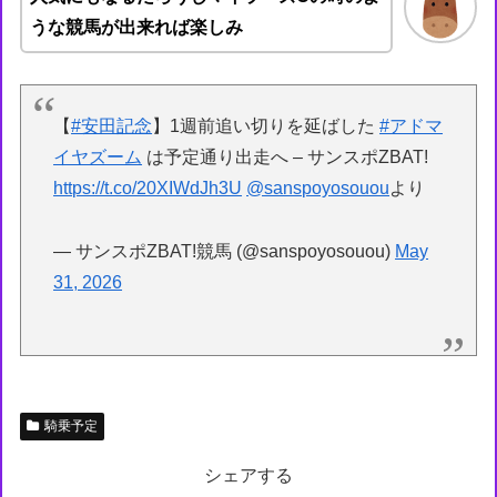
うな競馬が出来れば楽しみ
【
#安田記念
】1週前追い切りを延ばした
#アドマ
イヤズーム
は予定通り出走へ – サンスポZBAT!
https://t.co/20XIWdJh3U
@sanspoyosouou
より
— サンスポZBAT!競馬 (@sanspoyosouou)
May
31, 2026
騎乗予定
シェアする