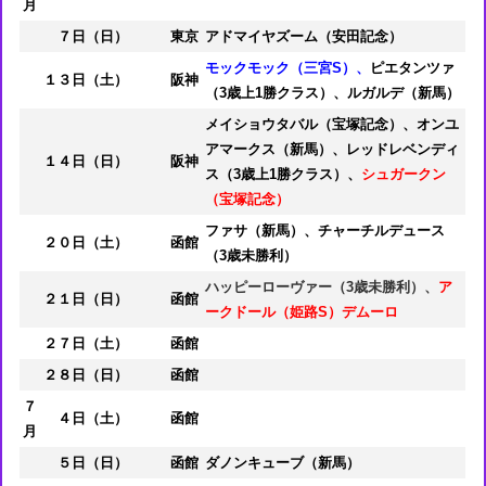
月
７日（日）
東京
アドマイヤズーム（安田記念）
モックモック（三宮S）、
ピエタンツァ
１３日（土）
阪神
（3歳上1勝クラス）、ルガルデ（新馬）
メイショウタバル（宝塚記念）、オンユ
アマークス（新馬）、レッドレベンディ
１４日（日）
阪神
ス（3歳上1勝クラス）、
シュガークン
（宝塚記念）
ファサ（新馬）、チャーチルデュース
２０日（土）
函館
（3歳未勝利）
ハッピーローヴァー（3歳未勝利）、
ア
２１日（日）
函館
ークドール（姫路S）デムーロ
２７日（土）
函館
２８日（日）
函館
７
４日（土）
函館
月
５日（日）
函館
ダノンキューブ（新馬）