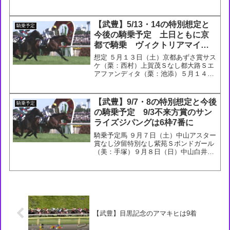
ャトルＣタマモダイジョッキ（栗：緒
方）安田記念ナミュール（栗：高野）小
金井特別なし今後の騎乗予定 今後の騎乗
【武豊】5/13・14の特別想定と
騎乗予定
予定６月 １日（土）京...
今後の騎乗予定 土日ともに京
都で騎乗 ヴィクトリアマイル
に乗らない分固め勝ち期待した
想定 ５月１３日（土）京都あずさ賞サス
い
ケ（栗：西村）上賀茂Ｓなし都大路Ｓエ
アファンディタ（栗：池添）５月１４日
（日）京都白川特別なし錦Ｓヴィアルー
クス（栗：藤原英）栗東Ｓケイアイロベ
ージ（栗：野中）今後の騎乗予定 今後の
【武豊】9/7・8の特別想定と今後
騎乗予定
騎乗予定５月２０日（...
の騎乗予定 9/3不来方賞のサン
ライズジパングは6枠7番に
騎乗予定馬 ９月７日（土）中山アスター
賞なし汐留特別なし紫苑Ｓボンドガール
（美：手塚）９月８日（日）中山白井特
別ワザモノ（美：尾関）セプテンバーＳ
レッドアヴァンティ（美：尾関）京成杯
ＡＨセルバーグ（栗：鈴木孝）今後の騎
乗予定 今後の騎乗予定...
【武豊】目黒記念のアマキヒは9着