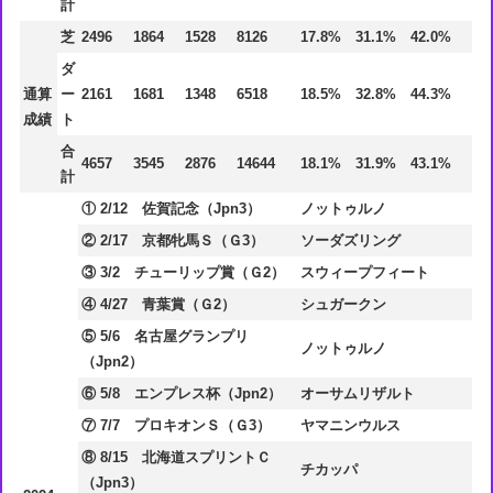
計
芝
2496
1864
1528
8126
17.8%
31.1%
42.0%
ダ
通算
ー
2161
1681
1348
6518
18.5%
32.8%
44.3%
成績
ト
合
4657
3545
2876
14644
18.1%
31.9%
43.1%
計
① 2/12 佐賀記念（Jpn3）
ノットゥルノ
② 2/17 京都牝馬Ｓ（Ｇ3）
ソーダズリング
③ 3/2 チューリップ賞（Ｇ2）
スウィープフィート
④ 4/27 青葉賞（Ｇ2）
シュガークン
⑤ 5/6 名古屋グランプリ
ノットゥルノ
（Jpn2）
⑥ 5/8 エンプレス杯（Jpn2）
オーサムリザルト
⑦ 7/7 プロキオンＳ（Ｇ3）
ヤマニンウルス
⑧ 8/15 北海道スプリントＣ
チカッパ
（Jpn3）