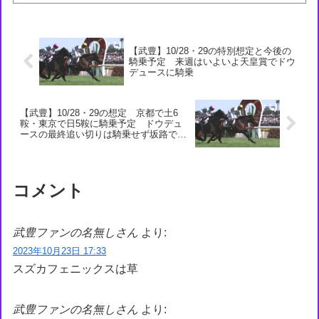
【武豊】10/28・29の特別想定と今後の
騎乗予定 来週はいよいよ天皇賞でドウ
デュースに騎乗
【武豊】10/28・29の想定 京都で土6
鞍・東京で日5鞍に騎乗予定 ドウデュ
ースの最終追い切りは騎乗せず坂路で
52.8-12.0
コメント
武豊ファンの名無しさん
より:
2023年10月23日 17:33
スズカフェニックスは草
武豊ファンの名無しさん
より: