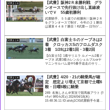
【武豊】阪神2Ｒ未勝利戦 グラ
武豊まとめ
ンオースで先行抜け出し直線凌
いでＶ 55歳初勝利
武豊騎手、５５歳での初勝利！阪神２Ｒ
をグランオースで制す。今年の２１勝目
は通算４４８７勝目！#武豊— 日刊ゲン
ダイ 競馬 (@gendai_keiba) March 16,
2024 893: 名無しさん＠実況は実況板へ
(36-CHo-a...
【武豊】白富士Ｓのドーブネは2
武豊まとめ
着 クロッカスSのフロムダスク
3着 1/28は2着1回・3着2回
【白富士S】1着サリエラ ルメール2着ド
ーブネ 武豊3着カレンルシェルブルorヤ
マニンサルバム道中5番手追走のサリエ
ラが直線ぐいぐい伸びて1着。サトノフ
ラッグは3コーナーで競走中止。#競馬 #
サリエラ — 競馬ラボ (@keibalab) ...
【武豊】4/20・21の騎乗馬が確
武豊まとめ
定 想定より増えて京都で土曜6
鞍・日曜6鞍に騎乗
249: 名無しさん＠実況で競馬板アウト (ﾜ
ｯﾁｮｲ 9ff0-hJEz) 2024/04/18(木)
15:48:36.11 ID:aIskj1CI0武豊騎手今週の
騎乗馬4/20 3回 京都1日1R 3歳未勝利
【牝】 ダ1400m エ...