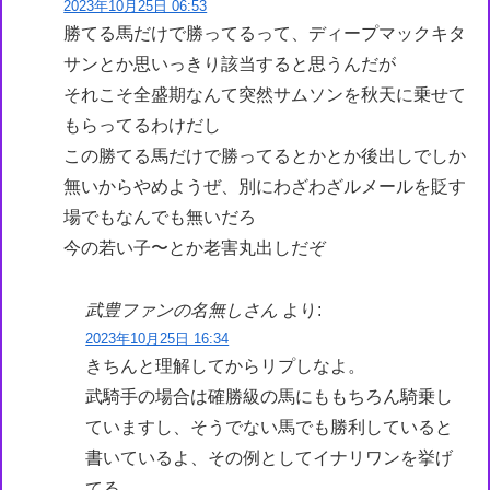
2023年10月25日 06:53
勝てる馬だけで勝ってるって、ディープマックキタ
サンとか思いっきり該当すると思うんだが
それこそ全盛期なんて突然サムソンを秋天に乗せて
もらってるわけだし
この勝てる馬だけで勝ってるとかとか後出しでしか
無いからやめようぜ、別にわざわざルメールを貶す
場でもなんでも無いだろ
今の若い子〜とか老害丸出しだぞ
武豊ファンの名無しさん
より:
2023年10月25日 16:34
きちんと理解してからリプしなよ。
武騎手の場合は確勝級の馬にももちろん騎乗し
ていますし、そうでない馬でも勝利していると
書いているよ、その例としてイナリワンを挙げ
てる。