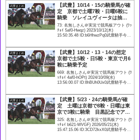
【武豊】10/14・15の騎乗馬が確
武豊まとめ
定 京都で土曜7鞍・日曜6鞍に
騎乗 ソレイユヴィータは抽選
突破して秋華賞へ
73: 名無しさん＠実況で競馬板アウト (ﾜｯ
ﾁｮｲ 5af0-Hwqz) 2023/10/12(木)
15:50:35.48 ID:b6HhwzPq0武豊騎手今週
の騎乗馬10/14 2回 京都4日3R 2歳未勝
利 芝1600m スターター...
【武豊】10/12・13・14の想定
武豊まとめ
京都で土5鞍・日5鞍・東京で月6
鞍に騎乗予定
669: 名無しさん＠実況で競馬板アウト (ﾜ
ｯﾁｮｲ 4af0-hOPt) 2024/10/09(水)
13:56:00.07 ID:8hBUh0Ux0武豊騎手今週
の想定10/12 5回 京都3日1R 2歳未勝利
【牝】 ダ1200m サイ...
【武豊】5/23・24の騎乗馬が確
武豊まとめ
定 土曜は京都で8鞍・日曜は東
京で3鞍に騎乗 目黒記念でアマ
キヒに騎乗が決定 オークスの
325: 名無しさん＠実況で競馬板アウト (ﾜ
アランカールは2枠3番に
ｯﾁｮｲ b621-WVGF) 2026/05/21(木)
15:47:15.06 ID:3CD72kxX0武豊騎手今週
の騎乗馬5/23 2回 京都9日2R 3歳未勝利
ダ1800m メイショウ...