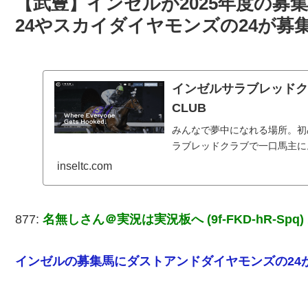
【武豊】インゼルが2025年度の募
24やスカイダイヤモンズの24が募
インゼルサラブレッドクラブ 
CLUB
みんなで夢中になれる場所。初
ラブレッドクラブで一口馬主に
inseltc.com
877:
名無しさん＠実況は実況板へ (9f-FKD-hR-Spq)
インゼルの募集馬にダストアンドダイヤモンズの24