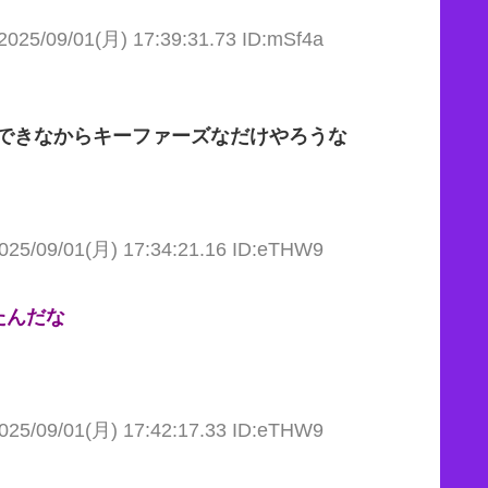
2025/09/01(月) 17:39:31.73 ID:mSf4a
はできなからキーファーズなだけやろうな
025/09/01(月) 17:34:21.16 ID:eTHW9
たんだな
025/09/01(月) 17:42:17.33 ID:eTHW9