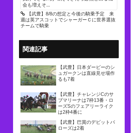
会も増えそ...
【武豊】8/8の想定と今後の騎乗予定 来
週は英アスコットでシャーガーＣに世界選抜
チームで騎乗
関連記事
【武豊】日本ダービーのシ
ュガークンは直線見せ場作
るも7着
【武豊】チャレンジCのサ
ブマリーナは7枠13番・ロ
ーズSのフェアリーライク
は2枠4番に
【武豊】巴賞のデビットバ
ローズは2着