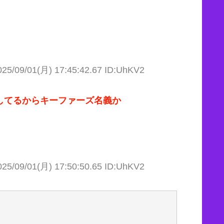
025/09/01(月) 17:45:42.67 ID:UhKV2
してるからキーファーズ名義か
025/09/01(月) 17:50:50.65 ID:UhKV2