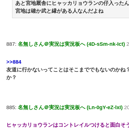
あと宮地厩舎にヒャッカリョウランの仔入った
宮地は確か武と縁がある人なんだよね
887:
名無しさん＠実況は実況板へ (4D-sSm-nk-Ict)
2
>>884
友道に行かないってことはそこまででもないのかね
か？
885:
名無しさん＠実況は実況板へ (Ln-0gY-eZ-lxI)
2
ヒャッカリョウランはコントレイルつけると面白そ