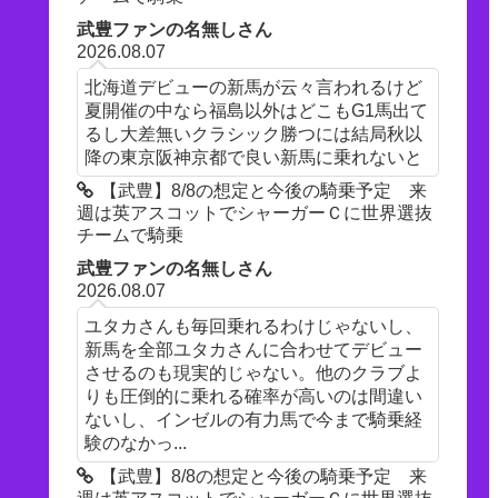
武豊ファンの名無しさん
2026.08.07
北海道デビューの新馬が云々言われるけど
夏開催の中なら福島以外はどこもG1馬出て
るし大差無いクラシック勝つには結局秋以
降の東京阪神京都で良い新馬に乗れないと
【武豊】8/8の想定と今後の騎乗予定 来
週は英アスコットでシャーガーＣに世界選抜
チームで騎乗
武豊ファンの名無しさん
2026.08.07
ユタカさんも毎回乗れるわけじゃないし、
新馬を全部ユタカさんに合わせてデビュー
させるのも現実的じゃない。他のクラブよ
りも圧倒的に乗れる確率が高いのは間違い
ないし、インゼルの有力馬で今まで騎乗経
験のなかっ...
【武豊】8/8の想定と今後の騎乗予定 来