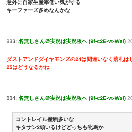
意外に自家生産率低い気がする
キーファーズ多めなんかな
883:
名無しさん＠実況は実況板へ (9f-c2E-vt-WsI)
2
ダストアンドダイヤモンズの24は間違いなく落札は
25はどうなるかね
884:
名無しさん＠実況は実況板へ (9f-c2E-vt-WsI)
2
コントレイル産駒多いな
キタサン2頭いるけどどっちも牝馬か