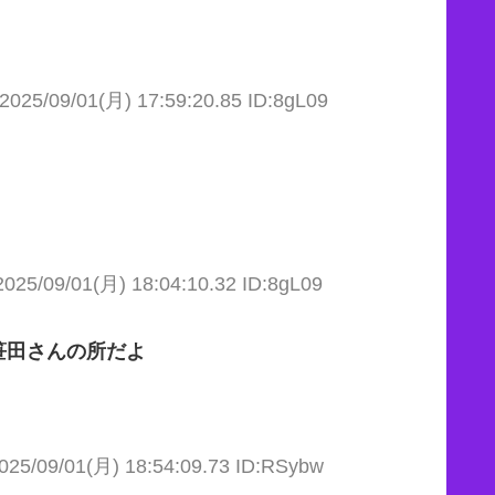
2025/09/01(月) 17:59:20.85 ID:8gL09
2025/09/01(月) 18:04:10.32 ID:8gL09
笹田さんの所だよ
025/09/01(月) 18:54:09.73 ID:RSybw