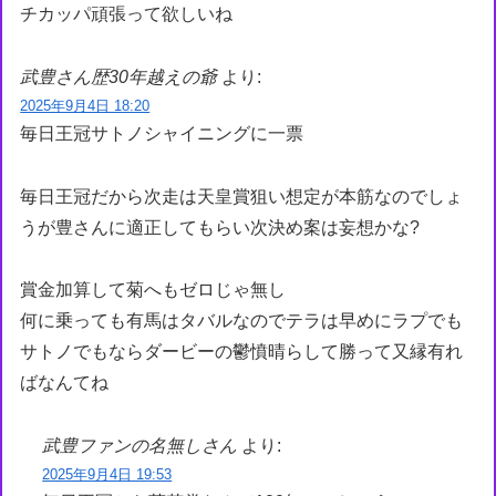
チカッパ頑張って欲しいね
武豊さん歴30年越えの爺
より:
2025年9月4日 18:20
毎日王冠サトノシャイニングに一票
毎日王冠だから次走は天皇賞狙い想定が本筋なのでしょ
うが豊さんに適正してもらい次決め案は妄想かな?
賞金加算して菊へもゼロじゃ無し
何に乗っても有馬はタバルなのでテラは早めにラプでも
サトノでもならダービーの鬱憤晴らして勝って又縁有れ
ばなんてね
武豊ファンの名無しさん
より:
2025年9月4日 19:53