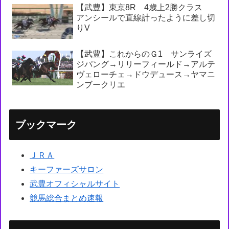
【武豊】東京8R 4歳上2勝クラス
アンシールで直線計ったように差し切
りV
【武豊】これからのＧ1 サンライズ
ジパング→リリーフィールド→アルテ
ヴェローチェ→ドウデュース→ヤマニ
ンブークリエ
ブックマーク
ＪＲＡ
キーファーズサロン
武豊オフィシャルサイト
競馬総合まとめ速報