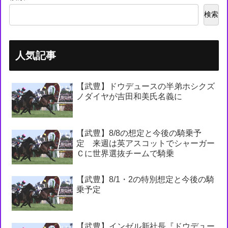
検索
人気記事
【武豊】ドウデュースの半弟ホシクズ
ノダイヤが吉田和美氏名義に
【武豊】8/8の想定と今後の騎乗予
定 来週は英アスコットでシャーガー
Ｃに世界選抜チームで騎乗
【武豊】8/1・2の特別想定と今後の騎
乗予定
【武豊】インゼル新社長『ドウデュー