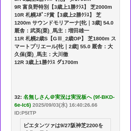
9R 富良野特別【3歳上1勝ｸﾗｽ】 芝2000m
10R 札幌ｽﾎﾟﾆﾁ賞【3歳上2勝ｸﾗｽ】 芝
1200m サウンドモリアーナ[牝｜3歳] 54.0
厩舎：武英(栗)_馬主：増田雄一
11R 札幌2歳S【GⅢ_2歳OP】 芝1800m ス
マートプリエール[牝｜2歳] 55.0 厩舎：大
久保(栗)_馬主：大川徹
12R 3歳上1勝ｸﾗｽ ダ1700m
32:
名無しさん＠実況は実況板へ (9f-BKD-
6e-Ic6)
2025/09/03(水) 16:40:26.66
ID:P5tTP
ピエタンツァは9/27阪神芝2200を