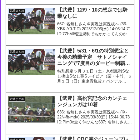
でじっとしています。天皇賞秋から状態
次第ですけど、昨年と同じように(JC→
【武豊】12/9・10の想定では騎
武豊まとめ
有馬記念と)3つ使...
乗なしに
667: 名無しさん＠実況は実況板へ (36-
XBK-Y9-TiD) 2023/12/06(水) 14:06:14.71
ID:7ZbMI報道規制でもかかってんのかっ
てぐらい情報全く出ないなほんと669: 名
無しさん＠実況は実況板へ (4D...
【武豊】5/31・6/1の特別想定と
武豊まとめ
今後の騎乗予定 サトノシャイ
ニングで7度目のダービー制覇が
見たい
特別想定５月３１日（土）京都鳳雛Sな
し桃山Sなし葵Sレイピア（栗・中竹）６
月１日（日）東京青嵐賞アバンデル
（美・金成）薫風Sなしむらさき賞なし
日本ダービーサトノシャイニング（栗・
杉山晴）目黒記念アドマイヤテラ（栗・
【武豊】高松宮記念のカンチェ
武豊まとめ
友道）今後の騎乗予定今後の...
ンジュンガは10着
636: 名無しさん＠実況は実況板へ (IX-
22N-fb-mdv) 2025/03/30(日) 15:44:06.73
ID:Pim0x全く伸びんな637: 名無しさん＠
実況は実況板へ (36-QML-Gh-PYR)
2025/03/30...
【武豊】CBC賞のジューンブレ
武豊まとめ