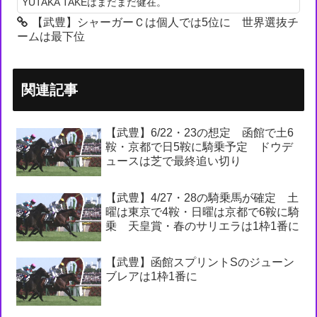
YUTAKA TAKEはまだまだ健在。
【武豊】シャーガーＣは個人では5位に 世界選抜チ
ームは最下位
関連記事
【武豊】6/22・23の想定 函館で土6
鞍・京都で日5鞍に騎乗予定 ドウデ
ュースは芝で最終追い切り
【武豊】4/27・28の騎乗馬が確定 土
曜は東京で4鞍・日曜は京都で6鞍に騎
乗 天皇賞・春のサリエラは1枠1番に
【武豊】函館スプリントSのジューン
ブレアは1枠1番に