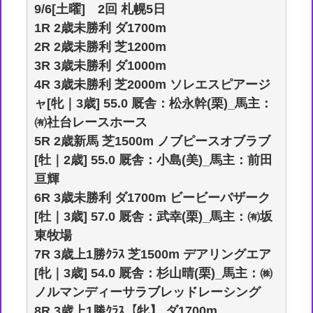
9/6[土曜] 2回 札幌5日
1R 2歳未勝利 ダ1700m
2R 2歳未勝利 芝1200m
3R 3歳未勝利 ダ1000m
4R 3歳未勝利 芝2000m ソレエスピアージ
ャ[牝｜3歳] 55.0 厩舎：松永幹(栗)_馬主：
㈲社台レースホース
5R 2歳新馬 芝1500m ノブピースオブラブ
[牡｜2歳] 55.0 厩舎：小島(美)_馬主：前田
亘輝
6R 3歳未勝利 ダ1700m ビービーバザーク
[牡｜3歳] 57.0 厩舎：武幸(栗)_馬主：㈲坂
東牧場
7R 3歳上1勝ｸﾗｽ 芝1500m デアリングエア
[牝｜3歳] 54.0 厩舎：杉山晴(栗)_馬主：㈱
ノルマンディーサラブレッドレーシング
8R 3歳上1勝ｸﾗｽ【牝】 ダ1700m