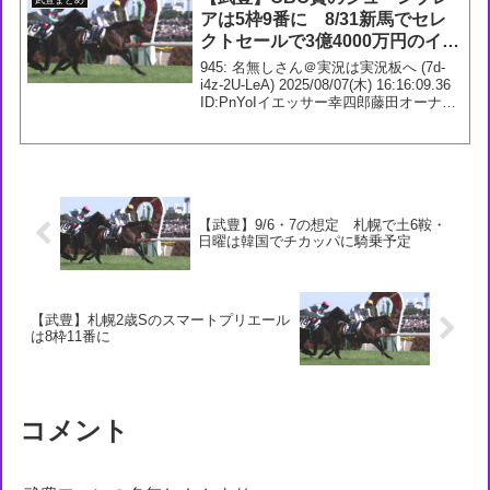
アは5枠9番に 8/31新馬でセレ
クトセールで3億4000万円のイエ
ッサーに騎乗が決定
945: 名無しさん＠実況は実況板へ (7d-
i4z-2U-LeA) 2025/08/07(木) 16:16:09.36
ID:PnYoIイエッサー幸四郎藤田オーナー
で新馬また来たな。ハムタン、サンダー
バードと幸四郎微妙なの多いが果たして
9...
【武豊】9/6・7の想定 札幌で土6鞍・
日曜は韓国でチカッパに騎乗予定
【武豊】札幌2歳Sのスマートプリエール
は8枠11番に
コメント