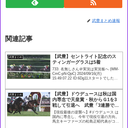
武豊まとめ速報
関連記事
【武豊】セントライト記念のス
武豊まとめ
ティンガーグラスは5着
733: 名無しさん＠実況は実況板へ (WM-
CmC-pN-QpC) 2024/09/16(月)
15:49:07.22 ID:6Dg11スタートでしたね
ぇ734: 名無しさん＠実況は実況板へ (Vs-
rrb-eB-e5n) 2024/09...
【武豊】ドウデュースは秋は国
武豊まとめ
内専念で天皇賞・秋からＧ1を3
戦して引退へ 武豊「3連勝でき
るように頑張る」
【現役最後の逆襲へ】#ドウデュース は
国内に専念し、今年で現役引退の方向。
馬主キーファーズの松島正昭代表がコメ
ント。「秋は国内専念で、こっち(日本)