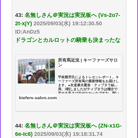
43:
名無しさん＠実況は実況板へ (Vs-2o7-
2t-xjY)
2025/09/03(水) 19:12:30.50
ID:AnDz5
ドラゴンとカルロットの騎乗も決まったな
所有馬近況 | キーファーズサロ
ン
平林雅芳氏によるトレセンレポート。キ
ーファーズ所有馬の最新情報をお届けし
ます。●友道康夫厩舎・ティプタラ結
局、3戦しましたがティプタラは稽古で
見せる良さは出せなかったですね。朝い
ちばんに厩舎へ向かいました。まずは担
kiefers-salon.com
当の山田さんに労いをと探し...
44:
名無しさん＠実況は実況板へ (ZN-x1G-
6e-Ic6)
2025/09/03(水) 19:18:31.74