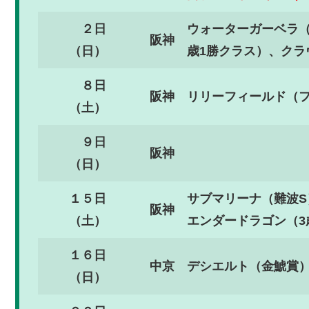
２日
ウォーターガーベラ
阪神
（日）
歳1勝クラス）、クラ
８日
阪神
リリーフィールド（
（土）
９日
阪神
（日）
１５日
サブマリーナ（難波
阪神
（土）
エンダードラゴン（3
１６日
中京
デシエルト（金鯱賞）
（日）