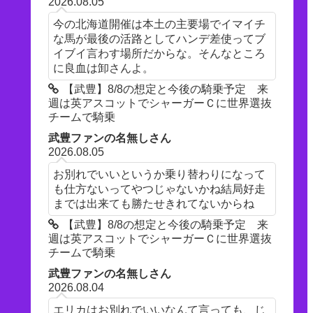
2026.08.05
今の北海道開催は本土の主要場でイマイチ
な馬が最後の活路としてハンデ差使ってブ
イブイ言わす場所だからな。そんなところ
に良血は卸さんよ。
【武豊】8/8の想定と今後の騎乗予定 来
週は英アスコットでシャーガーＣに世界選抜
チームで騎乗
武豊ファンの名無しさん
2026.08.05
お別れでいいというか乗り替わりになって
も仕方ないってやつじゃないかね結局好走
までは出来ても勝たせきれてないからね
【武豊】8/8の想定と今後の騎乗予定 来
週は英アスコットでシャーガーＣに世界選抜
チームで騎乗
武豊ファンの名無しさん
2026.08.04
エリカはお別れでいいなんて言っても、じ