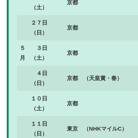
京都
（土）
２７日
京都
（日）
５
３日
京都
月
（土）
４日
京都
（天皇賞・春）
（日）
１０日
京都
（土）
１１日
東京
（NHKマイルC）
（日）