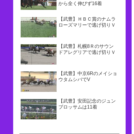
から全く伸びず16着
【武豊】ＨＢＣ賞のナムラ
ローズマリーで逃げ切りＶ
【武豊】札幌8Ｒのサウン
ドアレグリアで逃げ切りＶ
【武豊】中京6Rのメイショ
ウタムシバでV
【武豊】安田記念のジュン
ブロッサムは11着