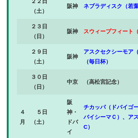
２２日
阪神
ネブラディスク（若葉S
（土）
２３日
阪神
スウィープフィート
（日）
２９日
アスクセクシーモア（
阪神
（土）
（毎日杯）
３０日
中京
（高松宮記念）
（日）
阪
チカッパ（ドバイゴ
４
５日
神・
バイシーマＣ）、ア
月
（土）
ドバ
C）
イ