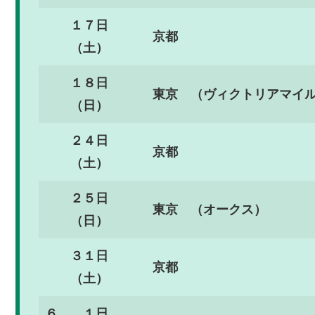
１７日
京都
（土）
１８日
東京
（ヴィクトリアマイ
（日）
２４日
京都
（土）
２５日
東京
（オークス）
（日）
３１日
京都
（土）
６
１日